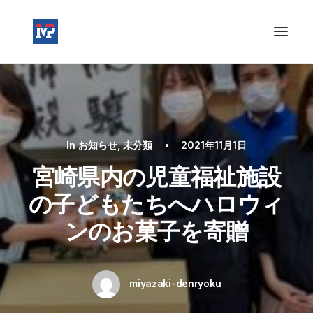
In
お知らせ
,
未分類
•
2021年11月1日
宮崎県内の児童福祉施設
の子どもたちへハロウィ
ンのお菓子を寄贈
miyazaki-denryoku