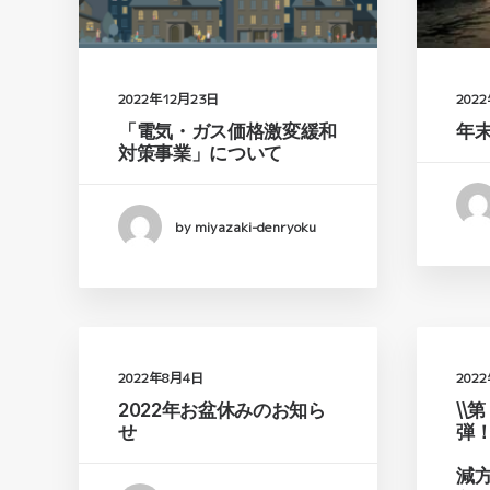
2022年12月23日
202
「電気・ガス価格激変緩和
年
対策事業」について
by miyazaki-denryoku
2022年8月4日
202
2022年お盆休みのお知ら
\\
せ
減