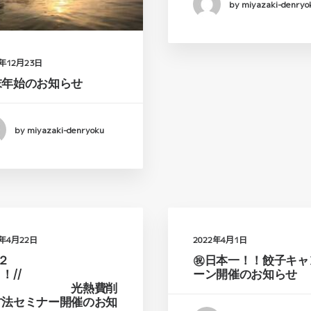
by miyazaki-denryo
2年12月23日
末年始のお知らせ
by miyazaki-denryoku
2年4月22日
2022年4月1日
第２
㊗日本一！！餃子キャ
弾！！//
ーン開催のお知らせ
光熱費削
方法セミナー開催のお知