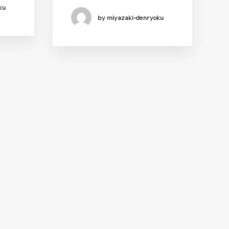
ku
by miyazaki-denryoku